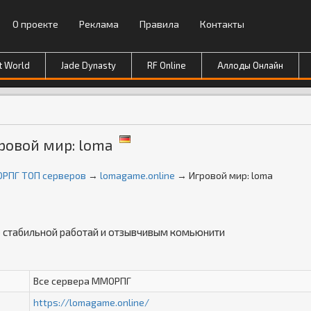
О проекте
Реклама
Правила
Контакты
t World
Jade Dynasty
RF Online
Аллоды Онлайн
ровой мир: loma
ОРПГ ТОП серверов
→
lomagame.online
→ Игровой мир: loma
 со стабильной работай и отзывчивым комьюнити
Все сервера ММОРПГ
https://lomagame.online/