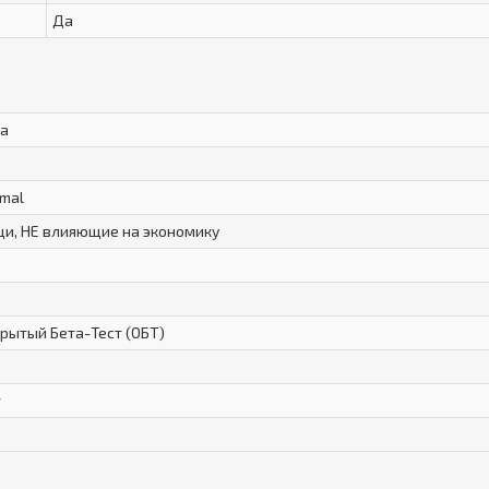
Да
ma
mal
и, НЕ влияющие на экономику
рытый Бета-Тест (ОБТ)
т