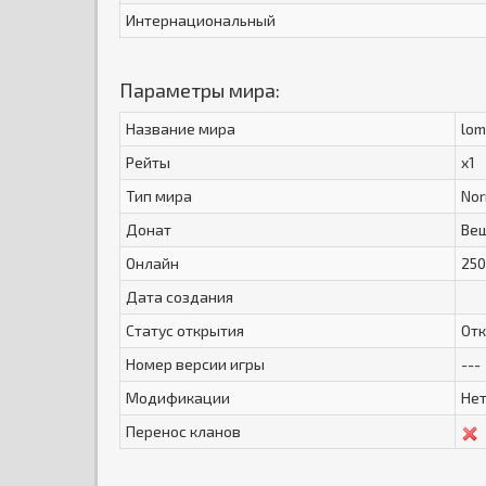
Интернациональный
Параметры мира:
Название мира
lo
Рейты
x1
Тип мира
Nor
Донат
Вещ
Онлайн
250
Дата создания
Статус открытия
Отк
Номер версии игры
---
Модификации
Не
Перенос кланов