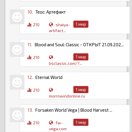
10.
Теос: Артефакт
1 мир
210
shaiya-
artifact...
11.
Blood and Soul: Classic - ОТКРЫТ 21.09.202...
1 мир
210
bsclassic.com/?...
12.
Eternal World
1 мир
210
morrowindonline.ru
13.
Forsaken World Vega | Blood Harvest ...
1 мир
210
fw-
vega.com