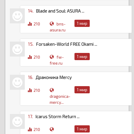
14.
Blade and Soul: ASURA ...
1 мир
210
bns-
asura.ru
15.
Forsaken-World FREE Okami ...
1 мир
210
fw-
free.ru
16.
Драконика Mercy
1 мир
210
dragonica-
mercy...
17.
Icarus Storm Return ...
1 мир
210