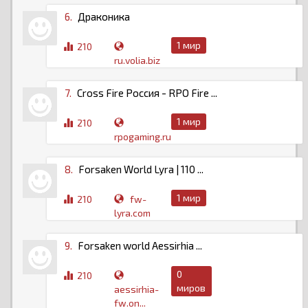
6.
Драконика
1 мир
210
ru.volia.biz
7.
Cross Fire Россия - RPO Fire ...
1 мир
210
rpogaming.ru
8.
Forsaken World Lyra | 110 ...
1 мир
210
fw-
lyra.com
9.
Forsaken world Aessirhia ...
0
210
миров
aessirhia-
fw.on...