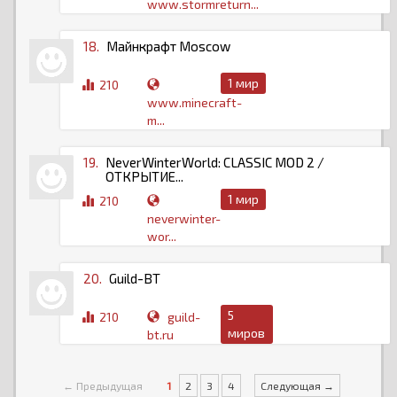
www.stormreturn...
18.
Майнкрафт Moscow
1 мир
210
www.minecraft-
m...
19.
NeverWinterWorld: CLASSIC MOD 2 /
ОТКРЫТИЕ...
1 мир
210
neverwinter-
wor...
20.
Guild-BT
5
210
guild-
миров
bt.ru
← Предыдущая
1
2
3
4
Следующая →