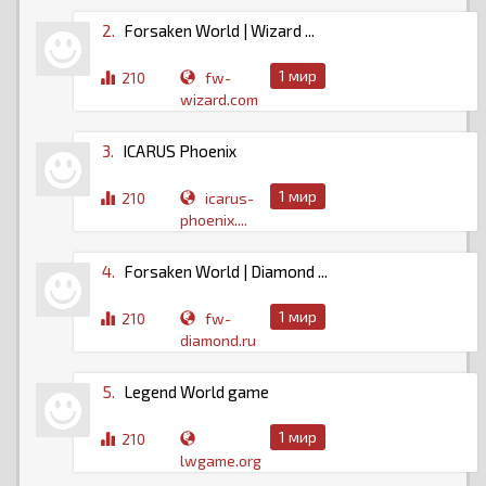
2.
Forsaken World | Wizard ...
1 мир
210
fw-
wizard.com
3.
ICARUS Phoenix
1 мир
210
icarus-
phoenix....
4.
Forsaken World | Diamond ...
1 мир
210
fw-
diamond.ru
5.
Legend World game
1 мир
210
lwgame.org