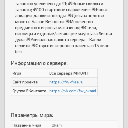
талантов увеличены до 91; 🎁Новые скиллы и
таланты; 🎁100 стартовое снаряжение; 🎁Новые
локации, данжи и походы; 🎁Добыча золотых
монет в Башне Вечности; 🎁Множество
предметов в игровых магазинах; 🎁Стили,
питомцы и ездовые/летающие маунты за Листья
духа; 🎁Уникальная валюта сервера - Капли
нежити; 🎁Открытие игрового клиента в 15 окон
без
Информация о сервере:
Игра
Все сервера ММОРПГ
Сайт проекта
https://fw-free.ru
Группа ВКонтакте
https://vk.com/fw_okami
Параметры мира:
Название мира
Okami