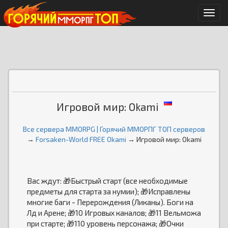
Мен
Игровой мир: Okami
Все сервера MMORPG | Горячий ММОРПГ ТОП серверов
→
Forsaken-World FREE Okami
→ Игровой мир: Okami
Вас ждут: 🎁Быстрый старт (все необходимые
предметы для старта за нумии); 🎁Исправлены
многие баги - Перерождения (Ликаны). Боги на
Лд и Арене; 🎁10 Игровых каналов; 🎁11 Вельможа
при старте; 🎁110 уровень персонажа; 🎁Очки