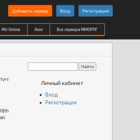
Добавить сервер
Вход
Регистрация
MU Online
Aion
Все сервера ММОРПГ
tyrs'
Личный кабинет
Вход
Регистрация
 18th
 an