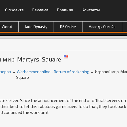
О проекте
Реклама
Правила
Контакты
t World
Jade Dynasty
RF Online
Аллоды Онлайн
 мир: Martyrs' Square
рверов
→
Warhammer online - Return of reckoning
→ Игровой мир: Mar
Square
e server. Since the announcement of the end of official servers on
eir best to let this fabulous game alive. To do that, they took back
d continued the work on it.