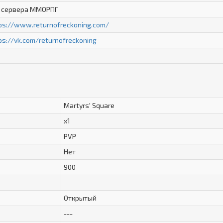
 сервера ММОРПГ
ps://www.returnofreckoning.com/
ps://vk.com/returnofreckoning
Martyrs' Square
x1
PVP
Нет
900
Открытый
---