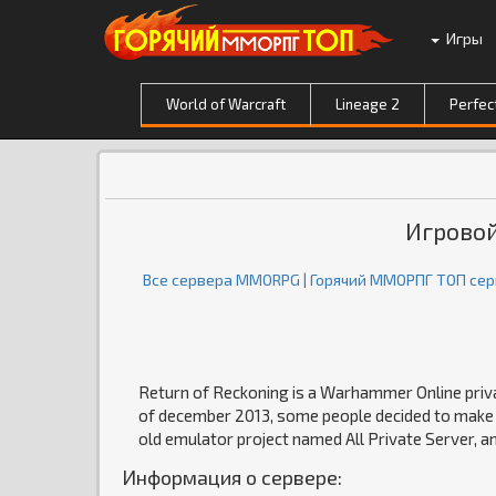
Игры
World of Warcraft
Lineage 2
Perfec
Игровой
Все сервера MMORPG | Горячий ММОРПГ ТОП се
Return of Reckoning is a Warhammer Online privat
of december 2013, some people decided to make th
old emulator project named All Private Server, an
Информация о сервере: