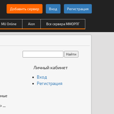
Добавить сервер
Вход
Регистрация
MU Online
Aion
Все сервера ММОРПГ
Личный кабинет
Вход
Регистрация
рные
vP —