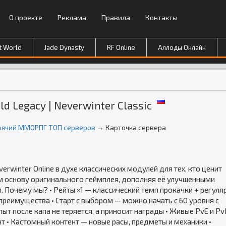
О проекте
Реклама
Правила
Контакты
t World
Jade Dynasty
RF Online
Аллоды Онлайн
ld Legacy | Neverwinter Classic
орячий ММОРПГ ТОП серверов
→ Карточка сервера
erwinter Online в духе классических модулей для тех, кто ценит
м основу оригинального геймплея, дополняя её улучшенными
 Почему мы? • Рейты ×1 — классический темп прокачки + регуля
 преимущества • Старт с выбором — можно начать с 60 уровня с
ыт после капа не теряется, а приносит награды • Живые PvE и P
т • Кастомный контент — новые расы, предметы и механики •