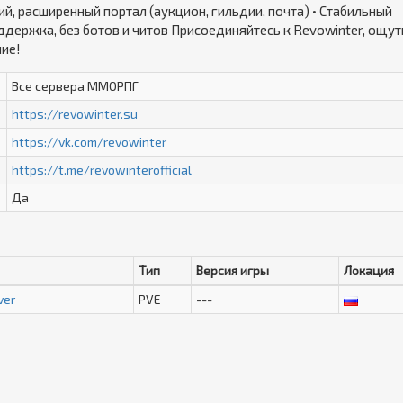
, расширенный портал (аукцион, гильдии, почта) • Стабильный
ддержка, без ботов и читов Присоединяйтесь к Revowinter, ощут
ние!
Все сервера ММОРПГ
https://revowinter.su
https://vk.com/revowinter
https://t.me/revowinterofficial
Да
Тип
Версия игры
Локация
ver
PVE
---