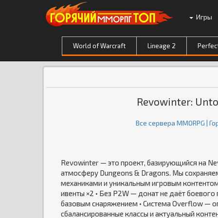
Игры
World of Warcraft
Lineage 2
Perfec
Revowinter: Unto
Все сервера MMORPG | Г
Revowinter — это проект, базирующийся на Nev
атмосферу Dungeons & Dragons. Мы сохраняе
механиками и уникальным игровым контентом.
ивенты ×2 • Без P2W — донат не даёт боевого
базовым снаряжением • Система Overflow — оп
сбалансированные классы и актуальный контен