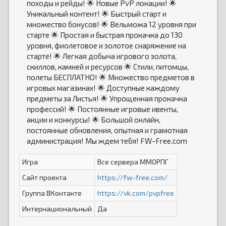
походы и рейды! 🌟 Новые PvP локации! 🌟
Уникальный контент! 🌟 Быстрый старт и
множество бонусов! 🌟 Вельможа 12 уровня при
старте 🌟 Простая и быстрая прокачка до 130
уровня, фиолетовое и золотое снаряжение на
старте! 🌟 Легкая добыча игрового золота,
скиллов, камней и ресурсов 🌟 Стили, питомцы,
полеты БЕСПЛАТНО! 🌟 Множество предметов в
игровых магазинах! 🌟 Доступные каждому
предметы за Листья! 🌟 Упрощенная прокачка
профессий! 🌟 Постоянные игровые ивенты,
акции и конкурсы! 🌟 Большой онлайн,
постоянные обновления, опытная и грамотная
администрация! Мы ждем тебя! FW-Free.com
Игра
Все сервера ММОРПГ
Сайт проекта
https://fw-free.com/
Группа ВКонтакте
https://vk.com/pvpfree
Интернациональный
Да