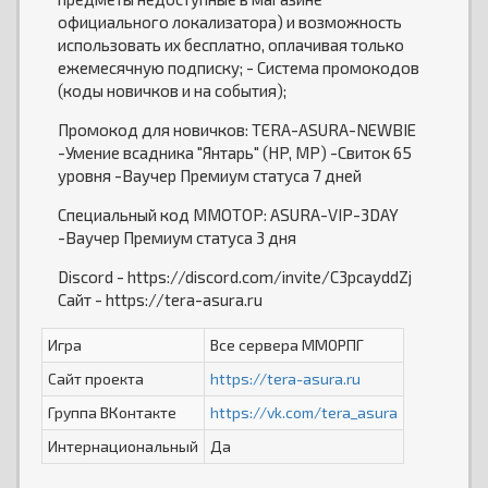
официального локализатора) и возможность
использовать их бесплатно, оплачивая только
ежемесячную подписку; - Система промокодов
(коды новичков и на события);
Промокод для новичков: TERA-ASURA-NEWBIE
-Умение всадника "Янтарь" (HP, MP) -Свиток 65
уровня -Ваучер Премиум статуса 7 дней
Специальный код MMOTOP: ASURA-VIP-3DAY
-Ваучер Премиум статуса 3 дня
Discord - https://discord.com/invite/C3pcayddZj
Сайт - https://tera-asura.ru
Игра
Все сервера ММОРПГ
Сайт проекта
https://tera-asura.ru
Группа ВКонтакте
https://vk.com/tera_asura
Интернациональный
Да