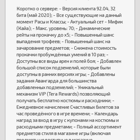
Коротко о сервере: - Версия клиента 92.04, 32
бита (май 2020); - Все существующие на данный
момент Расы и Классы; - Актуальный сет - Мифик
(Кайа); - Макс. уровень: 70; - Динамические
рейты на прокачку до х5; - Повышенный шанс
выпадения трофеев; - Повышенный шанс на
зачарование предметов; - Снижена стоимость
прокачки пробуждённых умений в 10 раз; -
Доступны все виды арен и полей боя; - Добавлен
большой список подземелий, которые были
доступны в ранних версиях игры; - Добавлены
задания Авангарда для большинства
добавленных подземелий; - Уникальный
механизм VIP (Tera Rewards) позволяющий
получать бесплатно костюмы и расходники; -
Ежедневное начисление Счастливых билетов за
час проведённого в игре времени; - Календарь
наград за вход в игру с купонами на костюмы и
расходными предметами; - Полный ассортимент
предметов стиля в магазине игры (включая
предметы недоступные в магазине