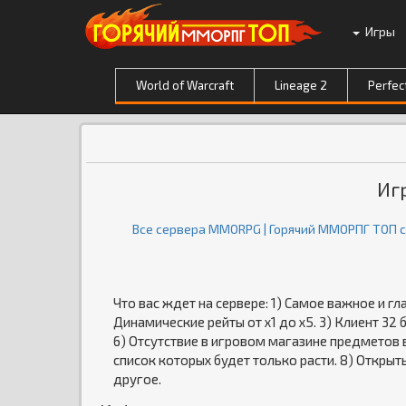
Игры
World of Warcraft
Lineage 2
Perfec
Иг
Все сервера MMORPG | Горячий ММОРПГ ТОП 
Что вас ждет на сервере: 1) Самое важное и гла
Динамические рейты от х1 до х5. 3) Клиент 32 
6) Отсутствие в игровом магазине предметов 
список которых будет только расти. 8) Открыт
другое.