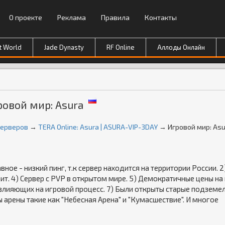
О проекте
Реклама
Правила
Контакты
t World
Jade Dynasty
RF Online
Аллоды Онлайн
ровой мир: Asura
серверов
→
TERA Online: Asura | ASURA-VIP-3DAY
→ Игровой мир: Asu
вное - низкий пинг, т.к сервер находится на территории России. 2
бит. 4) Сервер с PVP в открытом мире. 5) Демократичные цены на
влияющих на игровой процесс. 7) Были открыты старые подземел
ы арены такие как "Небесная Арена" и "Кумасшествие". И многое