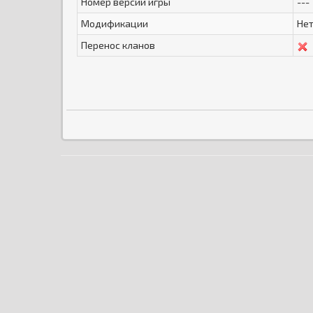
Номер версии игры
---
Модификации
Не
Перенос кланов