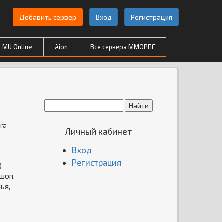
Добавить сервер
Вход
Регистрация
MU Online
Aion
Все сервера ММОРПГ
ra
Личный кабинет
Вход
Регистрация
)
 шоп.
ья,