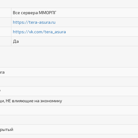
Все сервера ММОРПГ
https://tera-asura.ru
https://vk.com/tera_asura
Да
ra
P
и, НЕ влияющие на экономику
0
крытый