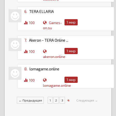
6.
TERA ELLARIA
1 мир
100
Games-
on.su
7.
Akeron - TERA Online ...
1 мир
100
akeron.online
8.
lomagame.online
1 мир
100
lomagame.online
← Предыдущая
1
2
3
4
Следующая →