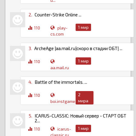
u...
2.
Counter-Strike Online ...
1 мир
110
play-
cs.com
3.
ArcheAge |aa.mail.ru|скоро в стадии ОБТ| ...
1 мир
110
aa.mail.ru
4.
Battle of the immortals. ...
2
110
мира
boi.instgame.pro
5.
ICARUS-CLASSIC: Новый сервер - СТАРТ ОБТ
2...
1 мир
110
icarus-
classic.ru