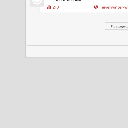
210
neverwinter-wo
← Предыду