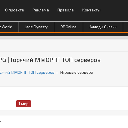
О проекте
Реклама
Правила
Контакты
t World
Jade Dynasty
RF Online
Аллоды Онлайн
PG | Горячий ММОРПГ ТОП серверов
орячий ММОРПГ ТОП серверов
→ Игровые сервера
1 мир
.