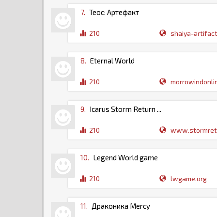
7.
Теос: Артефакт
210
shaiya-artifact.
8.
Eternal World
210
morrowindonlin
9.
Icarus Storm Return ...
210
www.stormretu
10.
Legend World game
210
lwgame.org
11.
Драконика Mercy