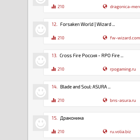
210
dragonica-merc
12.
Forsaken World | Wizard ...
210
fw-wizard.co
13.
Cross Fire Россия - RPO Fire ...
210
rpogaming.ru
14.
Blade and Soul: ASURA ...
210
bns-asura.ru
15.
Драконика
210
ru.volia.biz