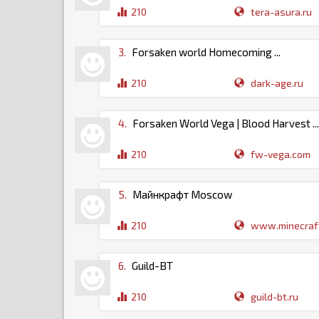
210
tera-asura.ru
3.
Forsaken world Homecoming ...
210
dark-age.ru
4.
Forsaken World Vega | Blood Harvest ...
210
fw-vega.com
5.
Майнкрафт Moscow
210
www.minecraft
6.
Guild-BT
210
guild-bt.ru