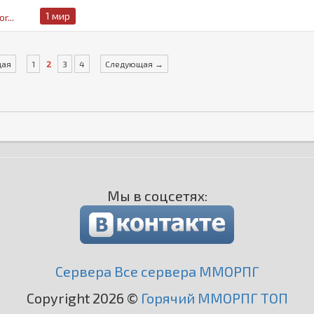
1 мир
r...
щая
1
2
3
4
Следующая →
Мы в соцсетях:
Сервера Все сервера ММОРПГ
Copyright 2026 ©
Горячий ММОРПГ ТОП