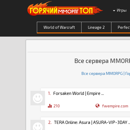
Игры
World of Warcraft
Lineage 2
Perfec
Все сервера MMOR
Все сервера MMORPG | Г
1.
Forsaken World | Empire ...
210
fwempire.com
2.
TERA Online: Asura | ASURA-VIP-3DAY ..