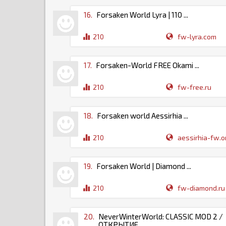
16.
Forsaken World Lyra | 110 ...
210
fw-lyra.com
17.
Forsaken-World FREE Okami ...
210
fw-free.ru
18.
Forsaken world Aessirhia ...
210
aessirhia-fw.on
19.
Forsaken World | Diamond ...
210
fw-diamond.ru
20.
NeverWinterWorld: CLASSIC MOD 2 /
ОТКРЫТИЕ...